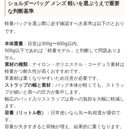
ショルダーバッグ メンズ 軽いを選ぶうえで重要
な判断基準
軽量バッグを選ぶ際に必ず確認すべき基準は以下のとおり
です。
本体重量
：目安は300g〜600g以内。
500g以下であれば「軽量モデル」と判断して問題ありま
せん。
素材の種類
：ナイロン・ポリエステル・コーデュラ素材は
軽量かつ耐久性が高くおすすめです。
革素材は重くなりやすいため注意が必要です。
ストラップの幅と素材
：バッグ本体が軽くても、ストラッ
プが細いと肩への圧力が集中します。
幅広のパッド入りストラップは肩への負担を大幅に軽減し
ます。
容量（リットル数）
：日常使いなら3L〜8L程度が適切で
す。
容量が大きすぎると荷物が増え、結果的に重くなります。