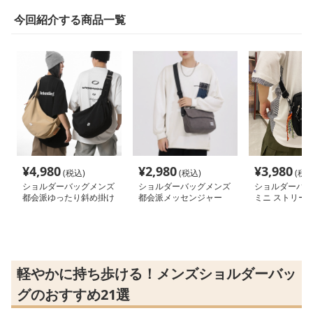
今回紹介する商品一覧
¥
4,980
¥
2,980
¥
3,980
(税込)
(税込)
(税込
ショルダーバッグメンズ
ショルダーバッグメンズ
ショルダーバッ
都会派ゆったり斜め掛け
都会派メッセンジャー
ミニ ストリート
ショルダー
大容量ショルダー
肩掛けバッグ
軽やかに持ち歩ける！メンズショルダーバッ
グのおすすめ21選