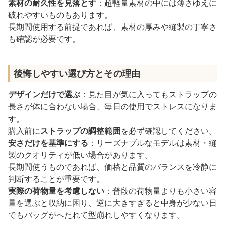
素材の耐久性を見落とす
：超軽量素材の中には薄さゆえに
破れやすいものもあります。
長期間使用する前提であれば、素材の厚みや縫製の丁寧さ
も確認が必要です。
後悔しやすい選び方とその理由
デザインだけで選ぶ
：見た目が気に入ってもストラップの
長さが体に合わない場合、毎日の使用でストレスになりま
す。
購入前に
ストラップの調整範囲
を必ず確認してください。
安さだけを基準にする
：リーズナブルなモデルは素材・縫
製のクオリティが低い場合があります。
長期間使うものであれば、価格と品質のバランスを冷静に
判断することが重要です。
実際の荷物量を考慮しない
：普段の荷物量よりも小さい容
量を選ぶと収納に困り、逆に大きすぎると中身が少ない日
でもバッグがへたれて型崩れしやすくなります。