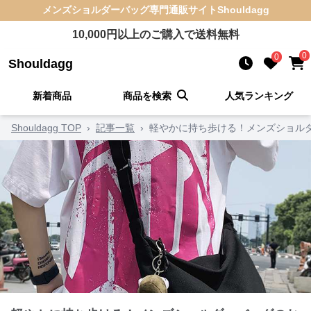
メンズショルダーバッグ
専門通販サイト
Shouldagg
10,000
円以上のご購入で送料無料
0
0
Shouldagg
新着商品
商品を検索
人気ランキング
Shouldagg TOP
›
記事一覧
›
軽やかに持ち歩ける！メンズショル