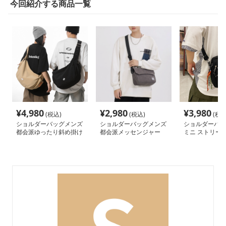
今回紹介する商品一覧
¥
4,980
¥
2,980
¥
3,980
(税込)
(税込)
(税込
ショルダーバッグメンズ
ショルダーバッグメンズ
ショルダーバッ
都会派ゆったり斜め掛け
都会派メッセンジャー
ミニ ストリート
ショルダー
大容量ショルダー
肩掛けバッグ