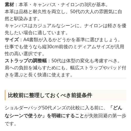
素材
：本革・キャンバス・ナイロンの3択が基本。
本革は品格と耐久性を両立し、50代の大人の雰囲気に自
然と馴染みます。
キャンバスはカジュアルなシーンに、ナイロンは軽さを優
先したい場合に適しています。
サイズ
：A4書類が入るかどうかを基準に選びましょう。
仕事でも使うなら縦30cm前後のミディアムサイズが汎用
性の高い選択です。
ストラップの調整幅
：50代は体型の変化も考慮すべき。
肩への負担を減らすためにも、幅広ストラップやパッド付
きを選ぶと長く快適に使えます。
比較前に整理しておくべき前提条件
ショルダーバッグ50代メンズの比較に入る前に、
「どん
なシーンで使うか」を明確にすること
が失敗回避の第一歩
です。