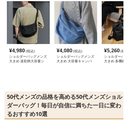
¥
4,980
¥
4,080
¥
5,260
(税込)
(税込)
(税込
ショルダーバッグメンズ
ショルダーバッグメンズ
ショルダーバッ
大きめ 迷彩柄大容量シ
大きめ 大容量キャンバ
大きめ 多機能
ョルダーバッグ
ス斜め掛け
ョルダーボスト
50代メンズの品格を高める50代メンズショル
ダーバッグ！毎日が自信に満ちた一日に変わ
るおすすめ10選