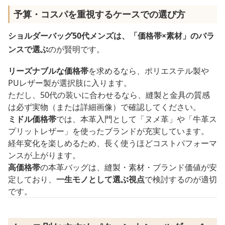
予算・コスパを重視するケースでの選び方
ショルダーバッグ50代メンズは、「価格帯×素材」のバラ
ンスで選ぶ
のが賢明です。
リーズナブルな価格帯
を求めるなら、ポリエステル製や
PUレザー製が選択肢に入ります。
ただし、50代の装いに合わせるなら、縫製と金具の質感
は必ず実物（または詳細画像）で確認してください。
ミドル価格帯
では、本革入門として「ヌメ革」や「牛革ス
プリットレザー」を使ったブランドが充実しています。
経年変化を楽しめるため、長く使うほどコストパフォーマ
ンスが上がります。
高価格帯
の本革バッグは、縫製・素材・ブランド価値が安
定しており、
一生モノとして選ぶ視点
で検討するのが適切
です。