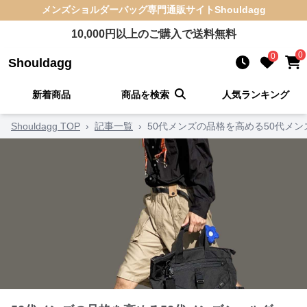
メンズショルダーバッグ
専門通販サイト
Shouldagg
10,000
円以上のご購入で送料無料
0
0
Shouldagg
新着商品
商品を検索
人気ランキング
Shouldagg TOP
›
記事一覧
›
50代メンズの品格を高める50代メ