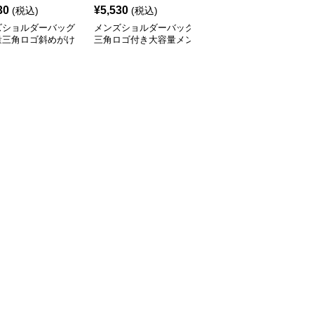
ズショルダーバッグ
メンズショルダーバッグ
ショルダーバッグメンズ
量三角ロゴ斜めがけ
三角ロゴ付き大容量メン
ミニマル携帯収納ショル
ルダーバッグ
ズスリングショルダーバ
ダーポーチ
ッグ