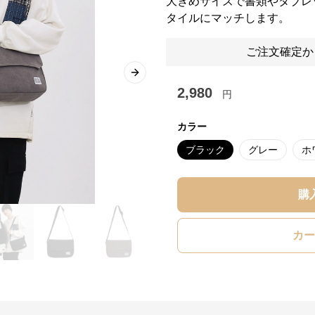
大きめサイズで書類やタブレ
タイルにマッチします。
ご注文確定か
Next slide
2,980
円
カラー
ブラック
グレー
ホ
購
カー