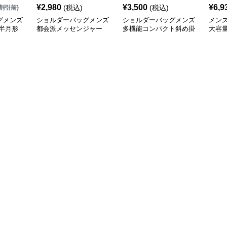
グメンズ
ショルダーバッグメンズ
ショルダーバッグメンズ
メン
半月形
都会派メッセンジャー
多機能コンパクト斜め掛
大容
ルダー
大容量ショルダー
け鞄
ショ