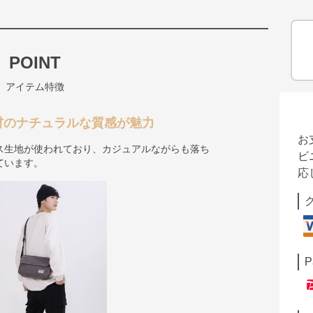
POINT
アイテム特徴
材のナチュラルな質感が魅力
お
ス生地が使われており、カジュアルながらも落ち
ビ
ています。
応
P