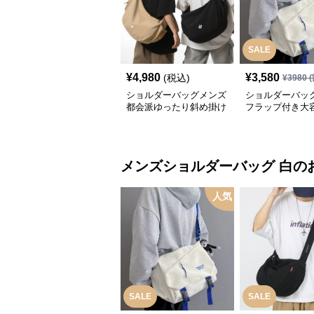
SALE
¥
4,980
¥
3,580
(税込)
¥
3980
(
ショルダーバッグメンズ
ショルダーバッ
都会派ゆったり斜め掛け
フラップ付き大
ショルダー
センジャーバッ
メンズショルダーバッグ
白
の
人気
SALE
SALE
¥
3,580
¥
3,150
¥
3980
(割引前)
¥
3500
(