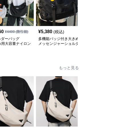
SALE
60
¥
5,380
¥
5,620
(税込)
¥
4400
(割引前)
¥
6240
(割引前)
ルダーバッグ
多機能バッジ付き大きめ
ショルダーバッグメンズ
sex用大容量ナイロン
メッセンジャーショルダ
春の合成皮革メンズショ
ルダーバッグ斜め掛
ーバッグ
ルダーバッグ おしゃれ
ビジネストート
もっと見る
SALE
30
¥
5,530
¥
2,680
(税込)
(税込)
¥
2980
(割引前)