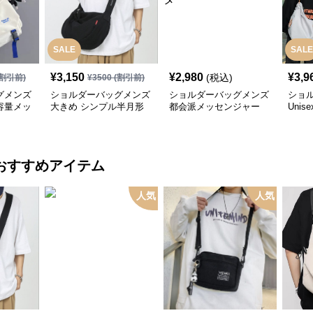
SALE
SALE
¥
3,150
¥
2,980
¥
3,9
(税込)
割引前)
¥
3500
(割引前)
グメンズ
ショルダーバッグメンズ
ショルダーバッグメンズ
ショ
容量メッ
大きめ シンプル半月形
都会派メッセンジャー
Uni
グ
キャンバスショルダー
大容量ショルダー
ショ
け
おすすめアイテム
人気
人気
¥
2,980
¥
3,500
¥
6,9
(税込)
(税込)
割引前)