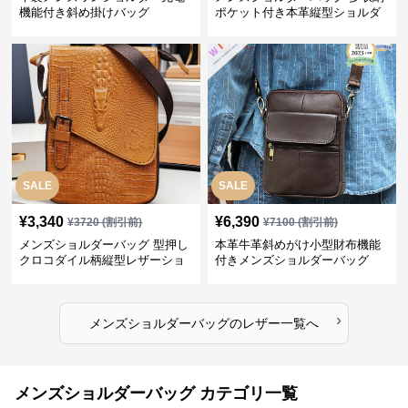
機能付き斜め掛けバッグ
ポケット付き本革縦型ショルダ
ーバッグ
SALE
SALE
¥
3,340
¥
6,390
¥
3720
(割引前)
¥
7100
(割引前)
メンズショルダーバッグ 型押し
本革牛革斜めがけ小型財布機能
クロコダイル柄縦型レザーショ
付きメンズショルダーバッグ
ルダーバッグ
›
メンズショルダーバッグ
の
レザー
一覧へ
メンズショルダーバッグ カテゴリ一覧