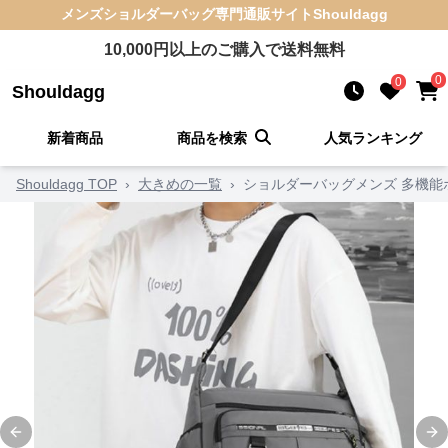
メンズショルダーバッグ
専門通販サイト
Shouldagg
10,000
円以上のご購入で送料無料
0
0
Shouldagg
新着商品
商品を検索
人気ランキング
Shouldagg TOP
›
大きめの一覧
›
ショルダーバッグメンズ 多機能
Previous slide
Ne