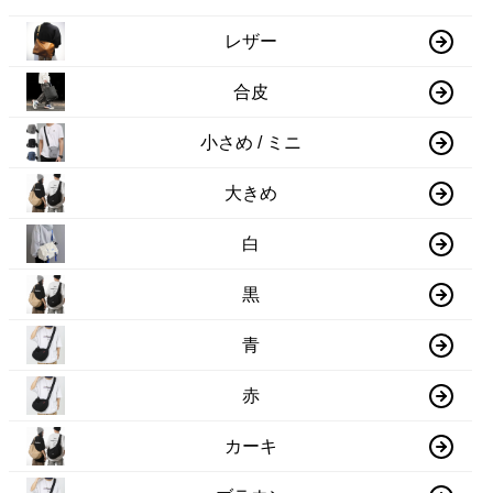
レザー
合皮
小さめ / ミニ
大きめ
白
黒
青
赤
カーキ