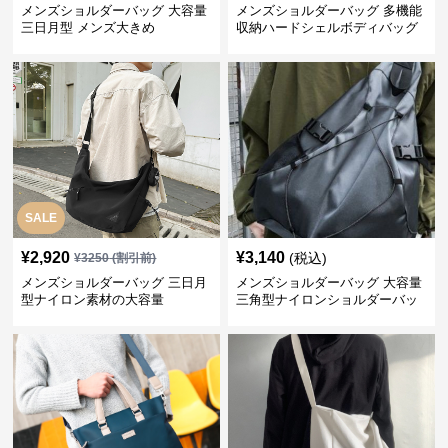
メンズショルダーバッグ 大容量
メンズショルダーバッグ 多機能
三日月型 メンズ大きめ
収納ハードシェルボディバッグ
大容量斜め掛け鞄
SALE
¥
2,920
¥
3,140
(税込)
¥
3250
(割引前)
メンズショルダーバッグ 三日月
メンズショルダーバッグ 大容量
型ナイロン素材の大容量
三角型ナイロンショルダーバッ
グ