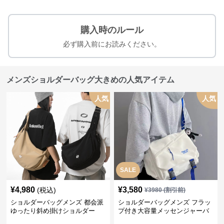
購入時のルール
必ず購入前にお読みください。
メンズショルダーバッグ大きめの人気アイテム
人気
人気
SALE
¥
4,980
¥
3,580
(税込)
¥
3980
(割引前)
ショルダーバッグメンズ 都会派
ショルダーバッグメンズ フラッ
ゆったり斜め掛けショルダー
プ付き大容量メッセンジャーバ
ッグ