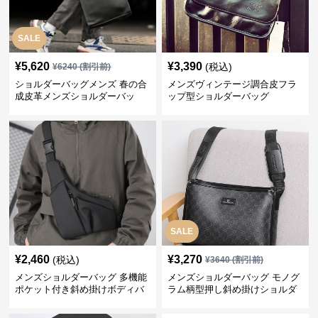
SALE
¥
5,620
¥
3,390
(税込)
¥
6240
(割引前)
ショルダーバッグメンズ 春の合
メンズヴィンテージ調合皮フラ
成皮革メンズショルダーバッ
ップ型ショルダーバッグ
グ おしゃれビジネストート
SALE
¥
2,460
¥
3,270
(税込)
¥
3640
(割引前)
メンズショルダーバッグ 多機能
メンズショルダーバッグ モノグ
ポケット付き斜め掛けボディバ
ラム柄型押し斜め掛けショルダ
ッグ
ーバッグ