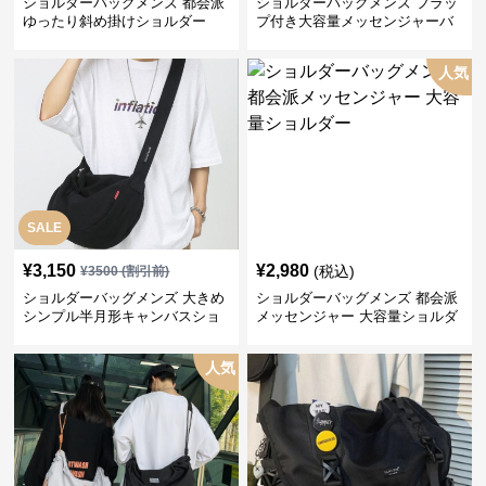
ショルダーバッグメンズ 都会派
ショルダーバッグメンズ フラッ
ゆったり斜め掛けショルダー
プ付き大容量メッセンジャーバ
ッグ
人気
SALE
¥
3,150
¥
2,980
(税込)
¥
3500
(割引前)
ショルダーバッグメンズ 大きめ
ショルダーバッグメンズ 都会派
シンプル半月形キャンバスショ
メッセンジャー 大容量ショルダ
ルダー
ー
人気