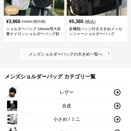
SALE
¥
3,960
¥
5,380
(税込)
¥
4400
(割引前)
ショルダーバッグ Unisex用大容
多機能バッジ付き大きめメッセ
量ナイロンショルダーバッグ斜
ンジャーショルダーバッグ
め掛け
›
メンズショルダーバッグ
の
大きめ
一覧へ
メンズショルダーバッグ カテゴリ一覧
レザー
合皮
小さめ / ミニ