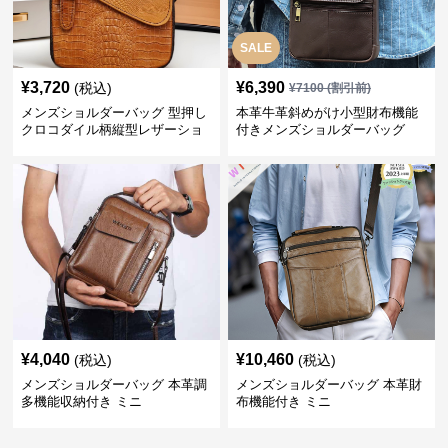
SALE
¥
3,720
¥
6,390
(税込)
¥
7100
(割引前)
メンズショルダーバッグ 型押し
本革牛革斜めがけ小型財布機能
クロコダイル柄縦型レザーショ
付きメンズショルダーバッグ
ルダーバッグ
¥
4,040
¥
10,460
(税込)
(税込)
メンズショルダーバッグ 本革調
メンズショルダーバッグ 本革財
多機能収納付き ミニ
布機能付き ミニ