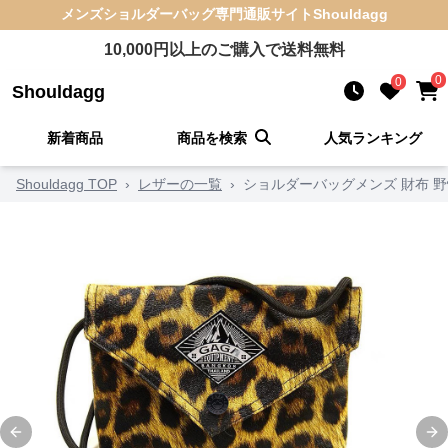
メンズショルダーバッグ
専門通販サイト
Shouldagg
10,000
円以上のご購入で送料無料
0
0
Shouldagg
新着商品
商品を検索
人気ランキング
Shouldagg TOP
›
レザーの一覧
›
ショルダーバッグメンズ 財布 
Previous slide
Ne