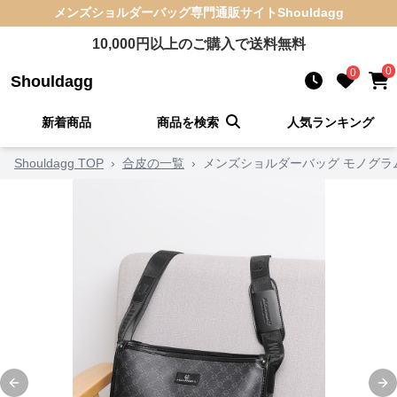
メンズショルダーバッグ
専門通販サイト
Shouldagg
10,000
円以上のご購入で送料無料
0
0
Shouldagg
新着商品
商品を検索
人気ランキング
Shouldagg TOP
›
合皮の一覧
›
メンズショルダーバッグ モノグ
Previous slide
Ne