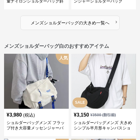
量ナイロンショルダーバッグ斜
ンジャーショルダーバッグ
め掛け
›
メンズショルダーバッグ
の
大きめ
一覧へ
メンズショルダーバッグ白のおすすめアイテム
人気
SALE
¥
3,980
¥
3,150
(税込)
¥
3500
(割引前)
ショルダーバッグメンズ フラッ
ショルダーバッグメンズ 大きめ
プ付き大容量メッセンジャーバ
シンプル半月形キャンバスショ
ッグ
ルダー