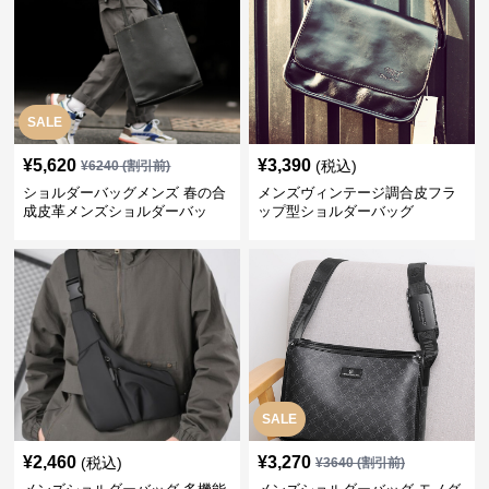
SALE
¥
5,620
¥
3,390
(税込)
¥
6240
(割引前)
ショルダーバッグメンズ 春の合
メンズヴィンテージ調合皮フラ
成皮革メンズショルダーバッ
ップ型ショルダーバッグ
グ おしゃれビジネストート
SALE
¥
2,460
¥
3,270
(税込)
¥
3640
(割引前)