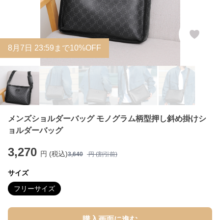
8
月
7
日 23:59まで10%OFF
メンズショルダーバッグ モノグラム柄型押し斜め掛けシ
ョルダーバッグ
3,270
円 (税込)
3,640
円 (割引前)
サイズ
フリーサイズ
購入画面に進む