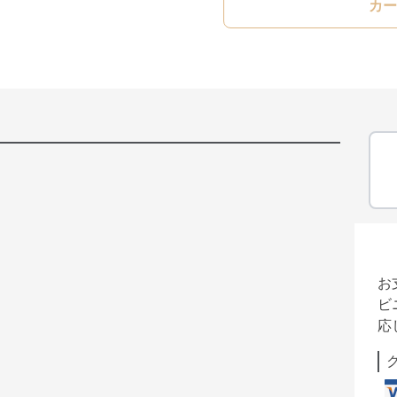
カー
お
ビ
応