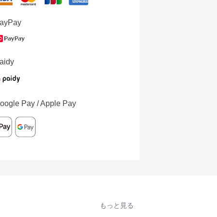
ayPay
aidy
oogle Pay / Apple Pay
もっと見る