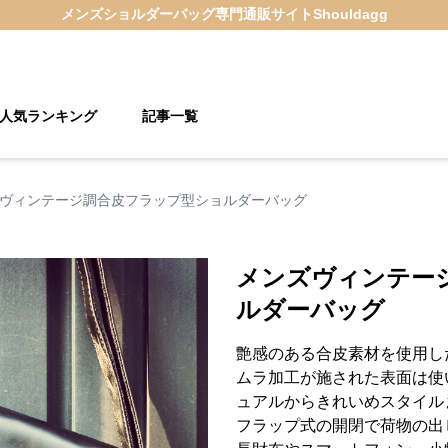
メンズショルダーバッグ
専門通販サイト
Shouldagg
人気ランキング
記事一覧
ヴィンテージ調合皮フラップ型ショルダーバッグ
メンズヴィンテー
ルダーバッグ
艶感のある合皮素材を使用し
ムラ加工が施された表面は使
ュアルからきれいめスタイル
フラップ式の開閉で荷物の出