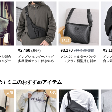
SALE
¥
2,460
¥
3,270
¥
3,1
(税込)
¥
3640
(割引前)
ージ調合
メンズショルダーバッグ
メンズショルダーバッグ
メン
ョルダー
多機能ポケット付き斜め
モノグラム柄型押し斜め
合皮
掛けボディバッグ
掛けショルダーバッグ
型
 / ミニ
のおすすめアイテム
人気
人気