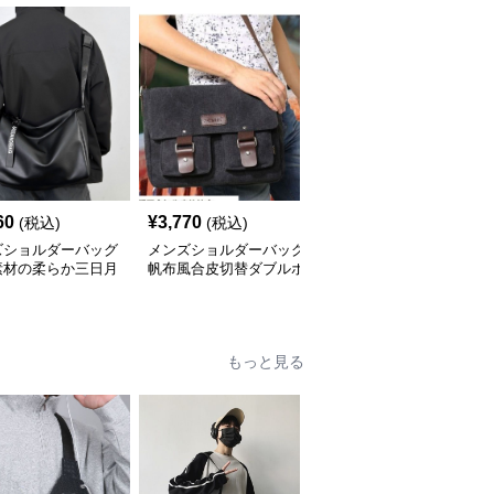
60
¥
3,770
¥
3,350
(税込)
(税込)
(税込)
ズショルダーバッグ
メンズショルダーバッグ
メンズショルダーバッグ
素材の柔らか三日月
帆布風合皮切替ダブルポ
多機能バックル付き斜め
ケット付きメッセンジャ
掛け大容量鞄
ーバッグ
もっと見る