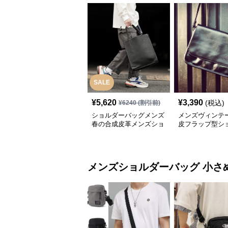
SALE
¥
5,620
¥
3,390
(税込)
¥
6240
(割引前)
ショルダーバッグメンズ
メンズヴィンテ
春の合成皮革メンズショ
皮フラップ型シ
ルダーバッグ おしゃれ
バッグ
ビジネストート
メンズショルダーバッグ
小さめ