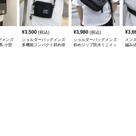
¥
3,500
¥
3,980
¥
3,6
(税込)
(税込)
グメンズ
ショルダーバッグメンズ
ショルダーバッグメンズ
メン
系 小型
多機能コンパクト斜め掛
斜めジップ防水ミニメッ
編み
け鞄
センジャー
め掛