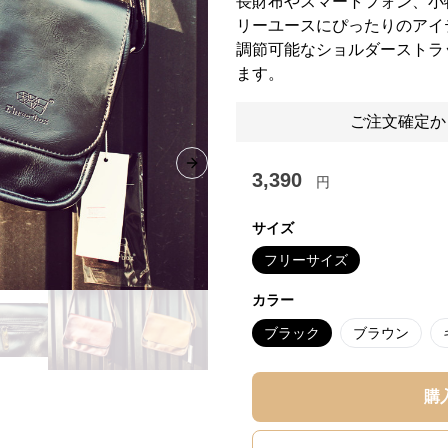
長財布やスマートフォン、小
リーユースにぴったりのアイ
調節可能なショルダーストラ
ます。
ご注文確定か
Next slide
3,390
円
サイズ
フリーサイズ
カラー
ブラック
ブラウン
購