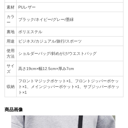
素材
PUレザー
カラ
ブラック/ネイビー/グレー/墨緑
ー
裏地
ポリエステル
用途
ビジネス/カジュアル/旅行/スポーツ
使用
ショルダーバッグ/斜めがけ/ウエストバッグ
方法
サイ
高さ19cm×幅12.5cm×厚み7cm
ズ
フロントマジックポケット×1、フロントジッパーポケッ
収納
ト×1、メインジッパーポケット×1、サブジッパーポケッ
ト×1
商品画像