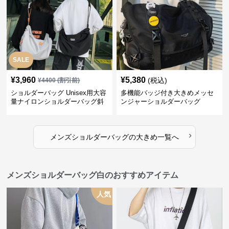
SALE
¥
3,960
¥
5,380
(税込)
¥
4400
(割引前)
ショルダーバッグ Unisex用大容
多機能バッジ付き大きめメッセ
量ナイロンショルダーバッグ斜
ンジャーショルダーバッグ
め掛け
›
メンズショルダーバッグ
の
大きめ
一覧へ
メンズショルダーバッグ白のおすすめアイテム
人気