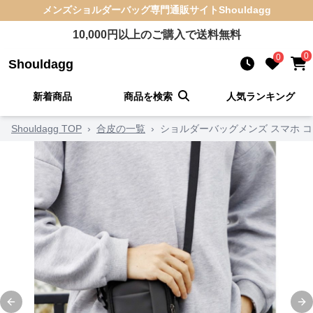
メンズショルダーバッグ
専門通販サイト
Shouldagg
10,000
円以上のご購入で送料無料
0
0
Shouldagg
新着商品
商品を検索
人気ランキング
Shouldagg TOP
›
合皮の一覧
›
ショルダーバッグメンズ スマホ 
Previous slide
Ne