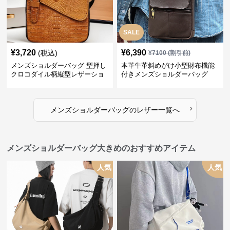
SALE
¥
3,720
¥
6,390
(税込)
¥
7100
(割引前)
メンズショルダーバッグ 型押し
本革牛革斜めがけ小型財布機能
クロコダイル柄縦型レザーショ
付きメンズショルダーバッグ
ルダーバッグ
›
メンズショルダーバッグ
の
レザー
一覧へ
メンズショルダーバッグ大きめのおすすめアイテム
人気
人気