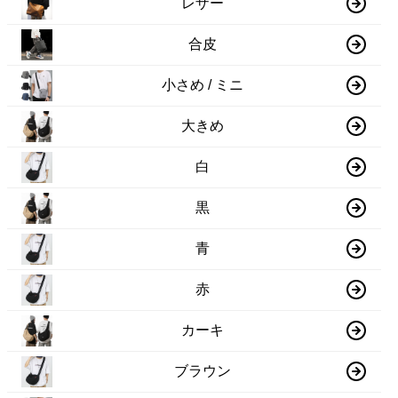
レザー
合皮
小さめ / ミニ
大きめ
白
黒
青
赤
カーキ
ブラウン