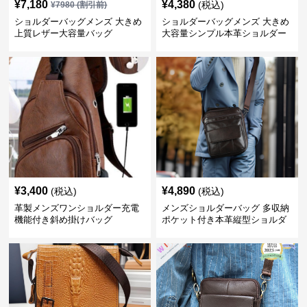
¥
7,180
¥
4,380
(税込)
¥
7980
(割引前)
ショルダーバッグメンズ 大きめ
ショルダーバッグメンズ 大きめ
上質レザー大容量バッグ
大容量シンプル本革ショルダー
トート
¥
3,400
¥
4,890
(税込)
(税込)
革製メンズワンショルダー充電
メンズショルダーバッグ 多収納
機能付き斜め掛けバッグ
ポケット付き本革縦型ショルダ
ーバッグ