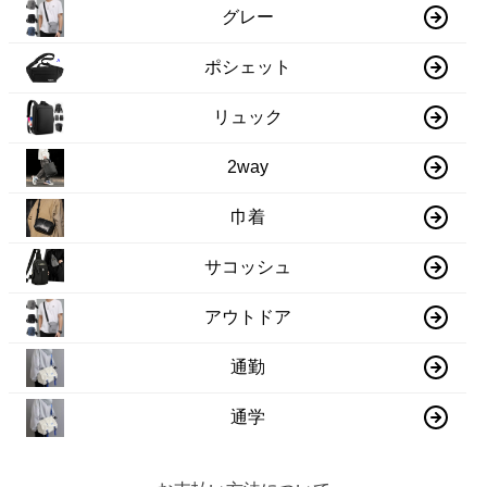
グレー
ポシェット
リュック
2way
巾着
サコッシュ
アウトドア
通勤
通学