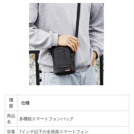
項
仕様
目
商品
多機能スマートフォンバッグ
名
容量
7インチ以下の全画面スマートフォン