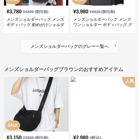
¥
3,780
¥
3,980
¥
4200
(割引前)
¥
4420
(割引前)
メンズショルダーバッグ メンズ
メンズショルダーバッグ メンズ
ボディバッグ 斜めがけショルダ
ワンショルダー ボディバッグ グ
ーバッグ グレー
レー ナイロン製
›
メンズショルダーバッグ
の
グレー
一覧へ
メンズショルダーバッグブラウンのおすすめアイテム
人気
SALE
¥
3,150
¥
2,980
(税込)
¥
3500
(割引前)