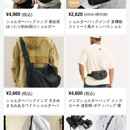
SALE
¥
4,980
¥
2,620
(税込)
¥
2920
(割引前)
ショルダーバッグメンズ 都会派
ショルダーバッグメンズ 多機能
ゆったり斜め掛けショルダー
ストリート風キャンバスショル
ダー
¥
2,660
¥
4,600
(税込)
(税込)
ショルダーバッグメンズ 大きめ
メンズショルダーバッグ メンズ
まるみあるワイドショルダーバ
カーキ 迷彩柄 ボディバッグ 撥
ッグ
水 斜めがけ ウエストバッグ