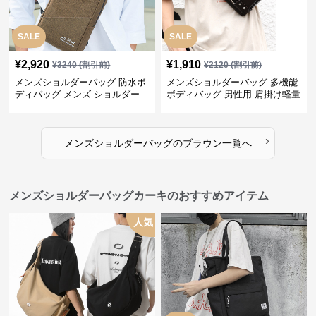
SALE
SALE
¥
2,920
¥
1,910
¥
3240
(割引前)
¥
2120
(割引前)
メンズショルダーバッグ 防水ボ
メンズショルダーバッグ 多機能
ディバッグ メンズ ショルダー
ボディバッグ 男性用 肩掛け軽量
軽量 光反射 充電ポート付 ミニ
合皮製 ミニ
›
メンズショルダーバッグ
の
ブラウン
一覧へ
メンズショルダーバッグカーキのおすすめアイテム
人気