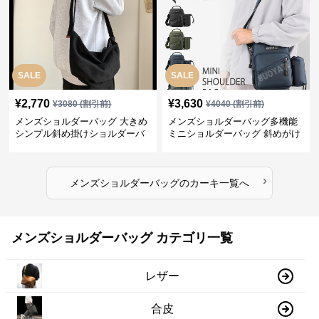
SALE
SALE
¥
2,770
¥
3,630
¥
3080
(割引前)
¥
4040
(割引前)
メンズショルダーバッグ 大きめ
メンズショルダーバッグ多機能
シンプル斜め掛けショルダーバ
ミニショルダーバッグ 斜めがけ
ッグ
カジュアル
›
メンズショルダーバッグ
の
カーキ
一覧へ
メンズショルダーバッグ カテゴリ一覧
レザー
合皮