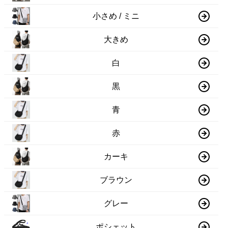
小さめ / ミニ
大きめ
白
黒
青
赤
カーキ
ブラウン
グレー
ポシェット