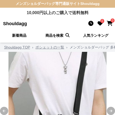
メンズショルダーバッグ
専門通販サイト
Shouldagg
10,000
円以上のご購入で送料無料
0
0
Shouldagg
新着商品
商品を検索
人気ランキング
Shouldagg TOP
›
ポシェットの一覧
›
メンズショルダーバッグ 
Previous slide
Ne