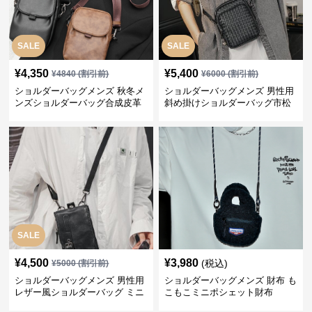
SALE
SALE
¥
4,350
¥
5,400
¥
4840
(割引前)
¥
6000
(割引前)
ショルダーバッグメンズ 秋冬メ
ショルダーバッグメンズ 男性用
ンズショルダーバッグ合成皮革
斜め掛けショルダーバッグ市松
小物入れポシェット
模様
SALE
¥
4,500
¥
3,980
(税込)
¥
5000
(割引前)
ショルダーバッグメンズ 男性用
ショルダーバッグメンズ 財布 も
レザー風ショルダーバッグ ミニ
こもこミニポシェット財布
サイズ ポシェット