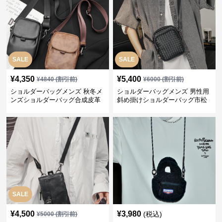
SALE
SALE
¥
4,350
¥
5,400
¥
4840
(割引前)
¥
6000
(割引前)
ショルダーバッグメンズ 秋冬メ
ショルダーバッグメンズ 男性用
ンズショルダーバッグ合成皮革
斜め掛けショルダーバッグ市松
小物入れポシェット
模様
SALE
¥
4,500
¥
3,980
(税込)
¥
5000
(割引前)