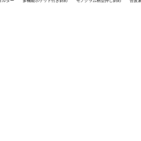
ョルダー
多機能ポケット付き斜め
モノグラム柄型押し斜め
合皮
掛けボディバッグ
掛けショルダーバッグ
型