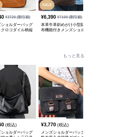
SALE
SALE
40
¥
6,390
¥
3,640
¥
3720
(割引前)
¥
7100
(割引前)
¥
4040
(割引前)
ズショルダーバッグ
本革牛革斜めがけ小型財
メンズショルダーバッグ
しクロコダイル柄縦
布機能付きメンズショル
本革調多機能収納付き
ザーショルダーバッ
ダーバッグ
ミニ
もっと見る
SALE
60
¥
3,770
¥
3,010
(税込)
(税込)
¥
3350
(割引前)
ズショルダーバッグ
メンズショルダーバッグ
メンズショルダーバッグ