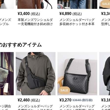
SALE
¥
3,400
¥
4,890
¥
3,3
(税込)
(税込)
グメンズ
革製メンズワンショルダ
メンズショルダーバッグ
メン
ンプル
ー充電機能付き斜め掛け
多収納ポケット付き本革
型押
トート
バッグ
縦型ショルダーバッグ
型レ
グ
のおすすめアイテム
SALE
¥
2,460
¥
3,270
¥
3,1
(税込)
¥
3640
(割引前)
ージ調合
メンズショルダーバッグ
メンズショルダーバッグ
メン