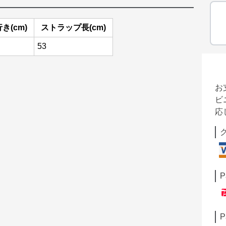
き(cm)
ストラップ長(cm)
53
お
ビ
応
P
P