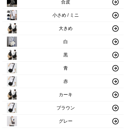
合皮
小さめ / ミニ
大きめ
白
黒
青
赤
カーキ
ブラウン
グレー