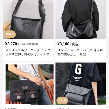
SALE
¥
3,270
¥
3,160
(税込)
¥
3640
(割引前)
メンズショルダーバッグ モノグ
メンズショルダーバッグ 合皮素
ラム柄型押し斜め掛けショルダ
材の柔らか三日月型
ーバッグ
SALE