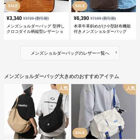
SALE
SALE
¥
3,340
¥
6,390
¥
3720
(割引前)
¥
7100
(割引前)
メンズショルダーバッグ 型押し
本革牛革斜めがけ小型財布機能
クロコダイル柄縦型レザーショ
付きメンズショルダーバッグ
ルダーバッグ
›
メンズショルダーバッグ
の
レザー
一覧へ
メンズショルダーバッグ大きめのおすすめアイテム
人気
人気
SALE