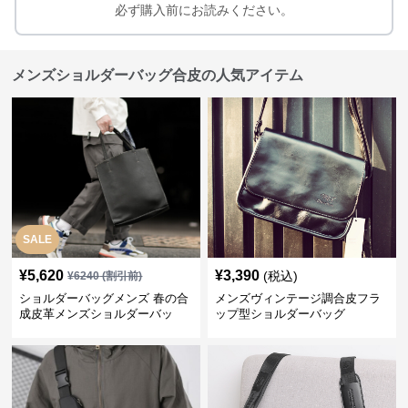
必ず購入前にお読みください。
メンズショルダーバッグ合皮の人気アイテム
SALE
¥
5,620
¥
3,390
(税込)
¥
6240
(割引前)
ショルダーバッグメンズ 春の合
メンズヴィンテージ調合皮フラ
成皮革メンズショルダーバッ
ップ型ショルダーバッグ
グ おしゃれビジネストート