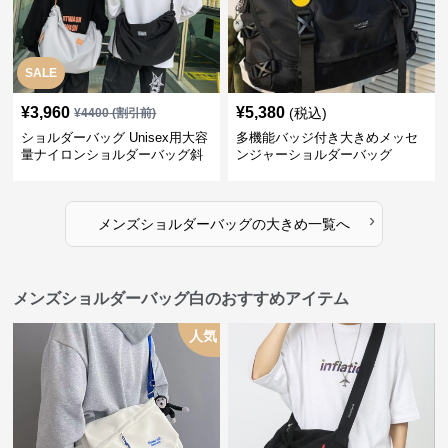
SALE
¥
3,960
¥
5,380
(税込)
¥
4400
(割引前)
ショルダーバッグ Unisex用大容
多機能バッジ付き大きめメッセ
量ナイロンショルダーバッグ斜
ンジャーショルダーバッグ
め掛け
›
メンズショルダーバッグ
の
大きめ
一覧へ
メンズショルダーバッグ白のおすすめアイテム
人気