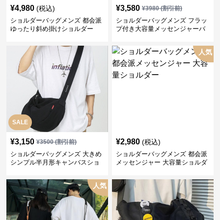
¥
4,980
¥
3,580
(税込)
¥
3980
(割引前)
ショルダーバッグメンズ 都会派
ショルダーバッグメンズ フラッ
ゆったり斜め掛けショルダー
プ付き大容量メッセンジャーバ
ッグ
人気
SALE
¥
3,150
¥
2,980
(税込)
¥
3500
(割引前)
ショルダーバッグメンズ 大きめ
ショルダーバッグメンズ 都会派
シンプル半月形キャンバスショ
メッセンジャー 大容量ショルダ
ルダー
ー
人気