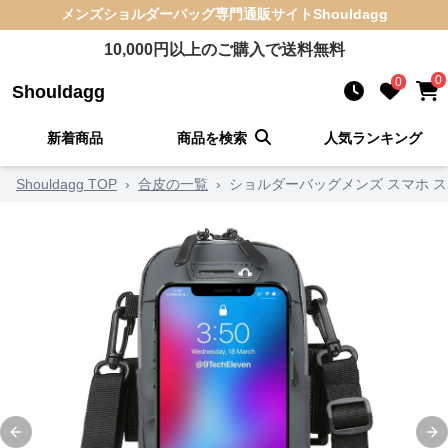
メンズショルダーバッグ
専門通販サイト
Shouldagg
10,000
円以上のご購入で送料無料
0
0
Shouldagg
新着商品
商品を検索
人気ランキング
Shouldagg TOP
›
合皮の一覧
›
ショルダーバッグメンズ スマホ 
Previous slide
Ne