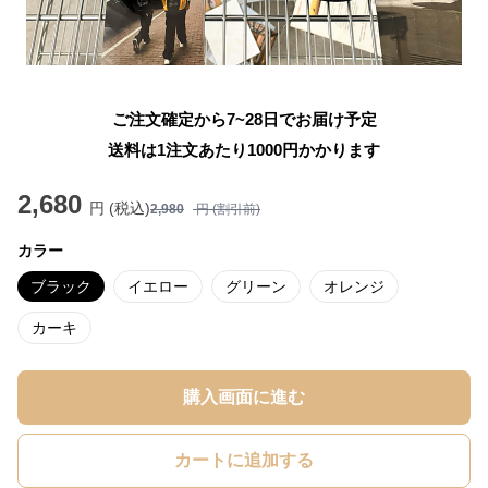
ご注文確定から7~28日でお届け予定
送料は1注文あたり
1000
円かかります
2,680
円 (税込)
2,980
円 (割引前)
カラー
ブラック
イエロー
グリーン
オレンジ
カーキ
購入画面に進む
カートに追加する