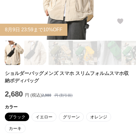
8
月
9
日 23:59まで10%OFF
ショルダーバッグメンズ スマホ スリムフォルムスマホ収
納ボディバッグ
2,680
円 (税込)
2,980
円 (割引前)
カラー
ブラック
イエロー
グリーン
オレンジ
カーキ