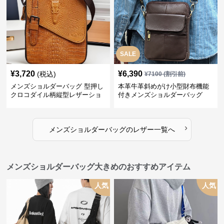
SALE
¥
3,720
¥
6,390
(税込)
¥
7100
(割引前)
メンズショルダーバッグ 型押し
本革牛革斜めがけ小型財布機能
クロコダイル柄縦型レザーショ
付きメンズショルダーバッグ
ルダーバッグ
›
メンズショルダーバッグ
の
レザー
一覧へ
メンズショルダーバッグ大きめのおすすめアイテム
人気
人気