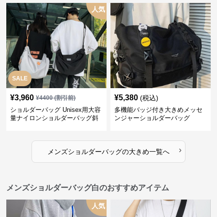
人気
SALE
¥
3,960
¥
5,380
(税込)
¥
4400
(割引前)
ショルダーバッグ Unisex用大容
多機能バッジ付き大きめメッセ
量ナイロンショルダーバッグ斜
ンジャーショルダーバッグ
め掛け
›
メンズショルダーバッグ
の
大きめ
一覧へ
メンズショルダーバッグ白のおすすめアイテム
人気