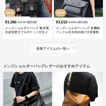
SALE
SALE
¥
3,390
¥
3,010
¥
3770
(割引前)
¥
3350
(割引前)
メンズショルダーバッグ 帆布風
メンズショルダーバッグ 多機能
合皮切替ダブルポケット付きメ
バックル付き斜め掛け大容量鞄
ッセンジャーバッグ
›
新着アイテムの一覧へ
メンズショルダーバッグレザーのおすすめアイテム