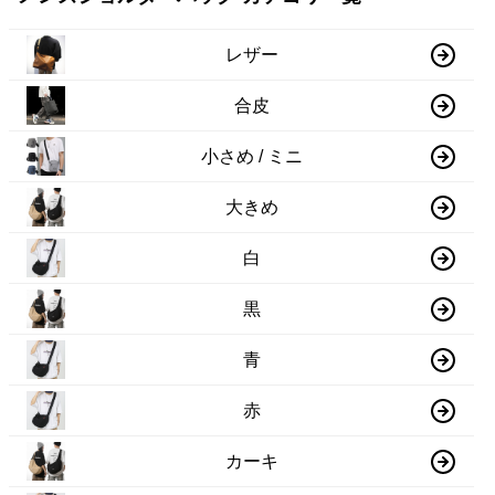
レザー
合皮
小さめ / ミニ
大きめ
白
黒
青
赤
カーキ