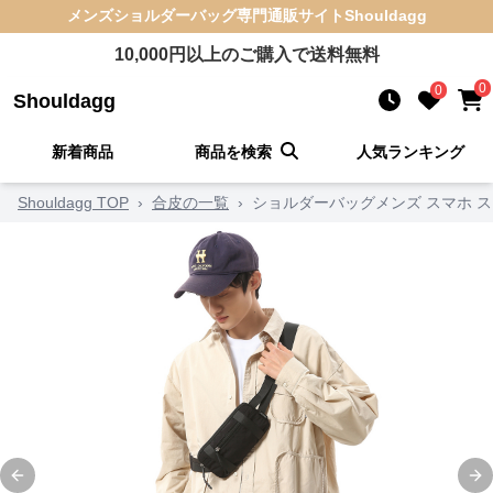
メンズショルダーバッグ
専門通販サイト
Shouldagg
10,000
円以上のご購入で送料無料
0
0
Shouldagg
新着商品
商品を検索
人気ランキング
Shouldagg TOP
›
合皮の一覧
›
ショルダーバッグメンズ スマホ 
Previous slide
Ne