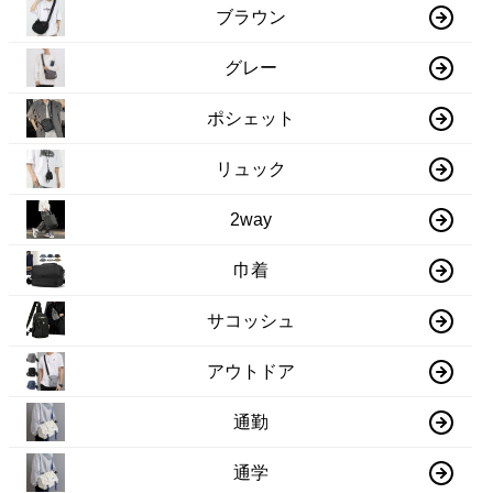
ブラウン
グレー
ポシェット
リュック
2way
巾着
サコッシュ
アウトドア
通勤
通学