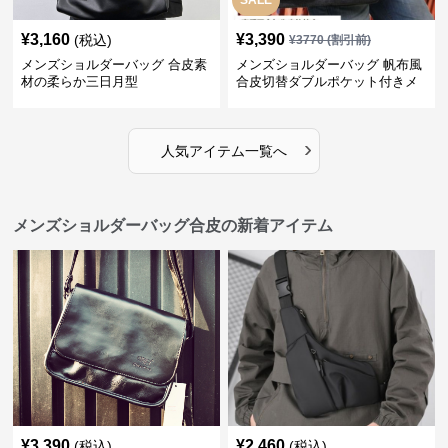
SALE
¥
3,160
¥
3,390
(税込)
¥
3770
(割引前)
メンズショルダーバッグ 合皮素
メンズショルダーバッグ 帆布風
材の柔らか三日月型
合皮切替ダブルポケット付きメ
ッセンジャーバッグ
›
人気アイテム一覧へ
メンズショルダーバッグ合皮の新着アイテム
¥
3,390
¥
2,460
(税込)
(税込)