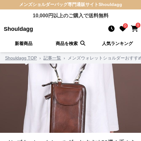
メンズショルダーバッグ
専門通販サイト
Shouldagg
10,000
円以上のご購入で送料無料
0
0
Shouldagg
新着商品
商品を検索
人気ランキング
Shouldagg TOP
›
記事一覧
›
メンズウォレットショルダーおすす