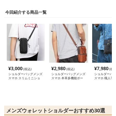
今回紹介する商品一覧
¥
3,000
¥
2,980
¥
7,980
(税込)
(税込)
(税込
ショルダーバッグメンズ
ショルダーバッグメンズ
ショルダーバッ
スマホ スリムミニショ
スマホ 本革多機能ポー
スマホ 職人手
ルダー
チ
ミニショルダー
メンズウォレットショルダーおすすめ30選