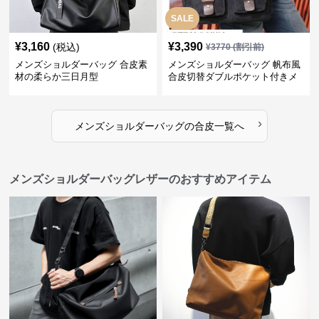
SALE
¥
3,160
¥
3,390
(税込)
¥
3770
(割引前)
メンズショルダーバッグ 合皮素
メンズショルダーバッグ 帆布風
材の柔らか三日月型
合皮切替ダブルポケット付きメ
ッセンジャーバッグ
›
メンズショルダーバッグ
の
合皮
一覧へ
メンズショルダーバッグレザーのおすすめアイテム