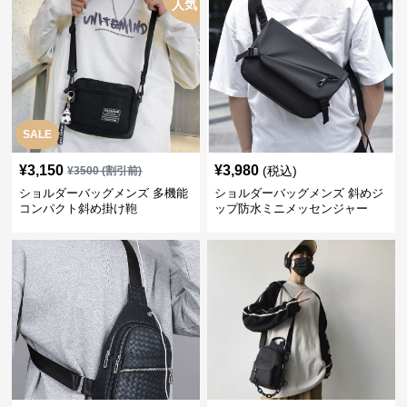
人気
SALE
¥
3,150
¥
3,980
(税込)
¥
3500
(割引前)
ショルダーバッグメンズ 多機能
ショルダーバッグメンズ 斜めジ
コンパクト斜め掛け鞄
ップ防水ミニメッセンジャー