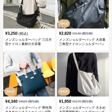
SALE
¥
3,250
¥
2,820
(税込)
¥
3140
(割引前)
メンズショルダーバッグ 三日月
メンズショルダーバッグ 大容量
型ナイロン素材の大容量
三角型ナイロンショルダーバッ
グ
SALE
SALE
¥
4,340
¥
1,950
¥
4820
(割引前)
¥
2170
(割引前)
メンズショルダーバッグ 男性用
メンズショルダーバッグ 大きめ
大きめビジネストートバッグ防
大容量個性的ショルダーバッグ