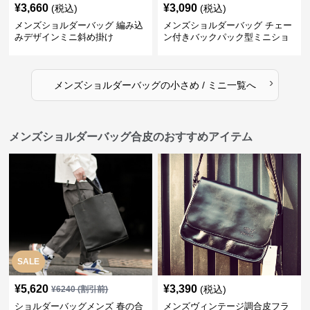
¥
3,660
¥
3,090
(税込)
(税込)
メンズショルダーバッグ 編み込
メンズショルダーバッグ チェー
みデザインミニ斜め掛け
ン付きバックパック型ミニショ
ルダーバッグ
›
メンズショルダーバッグ
の
小さめ / ミニ
一覧へ
メンズショルダーバッグ合皮のおすすめアイテム
SALE
¥
5,620
¥
3,390
(税込)
¥
6240
(割引前)
ショルダーバッグメンズ 春の合
メンズヴィンテージ調合皮フラ