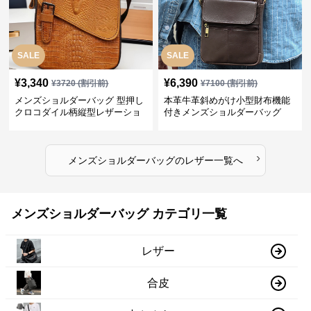
SALE
SALE
¥
3,340
¥
6,390
¥
3720
(割引前)
¥
7100
(割引前)
メンズショルダーバッグ 型押し
本革牛革斜めがけ小型財布機能
クロコダイル柄縦型レザーショ
付きメンズショルダーバッグ
ルダーバッグ
›
メンズショルダーバッグ
の
レザー
一覧へ
メンズショルダーバッグ カテゴリ一覧
レザー
合皮