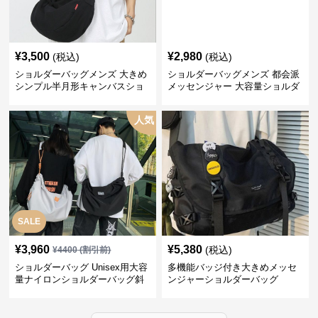
¥
3,500
¥
2,980
(税込)
(税込)
ショルダーバッグメンズ 大きめ
ショルダーバッグメンズ 都会派
シンプル半月形キャンバスショ
メッセンジャー 大容量ショルダ
ルダー
ー
人気
SALE
¥
3,960
¥
5,380
(税込)
¥
4400
(割引前)
ショルダーバッグ Unisex用大容
多機能バッジ付き大きめメッセ
量ナイロンショルダーバッグ斜
ンジャーショルダーバッグ
め掛け