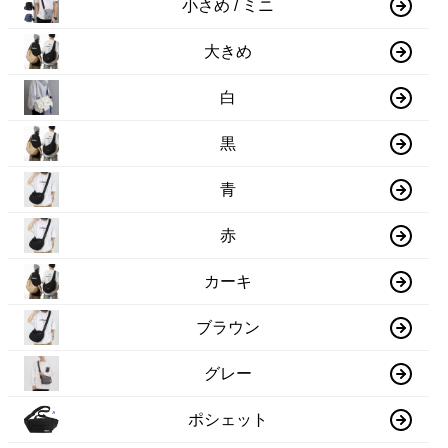
小さめ / ミニ
大きめ
白
黒
青
赤
カーキ
ブラウン
グレー
ポシェット