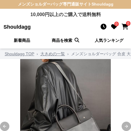
メンズショルダーバッグ
専門通販サイト
Shouldagg
10,000
円以上のご購入で送料無料
0
0
Shouldagg
新着商品
商品を検索
人気ランキング
Shouldagg TOP
›
大きめの一覧
›
メンズショルダーバッグ 合皮 
Previous slide
Ne