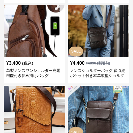
SALE
¥
3,400
¥
4,400
(税込)
¥
4890
(割引前)
革製メンズワンショルダー充電
メンズショルダーバッグ 多収納
機能付き斜め掛けバッグ
ポケット付き本革縦型ショルダ
ーバッグ
SALE