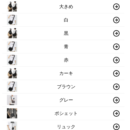
大きめ
白
黒
青
赤
カーキ
ブラウン
グレー
ポシェット
リュック