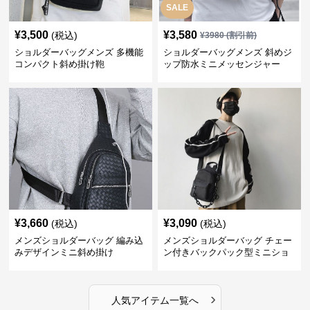
SALE
¥
3,500
¥
3,580
(税込)
¥
3980
(割引前)
ショルダーバッグメンズ 多機能
ショルダーバッグメンズ 斜めジ
コンパクト斜め掛け鞄
ップ防水ミニメッセンジャー
¥
3,660
¥
3,090
(税込)
(税込)
メンズショルダーバッグ 編み込
メンズショルダーバッグ チェー
みデザインミニ斜め掛け
ン付きバックパック型ミニショ
ルダーバッグ
›
人気アイテム一覧へ