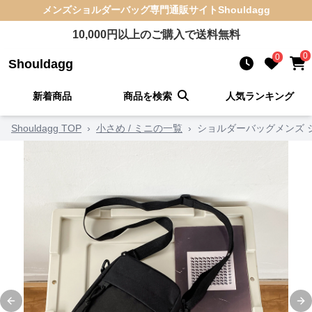
メンズショルダーバッグ
専門通販サイト
Shouldagg
10,000
円以上のご購入で送料無料
0
0
Shouldagg
新着商品
商品を検索
人気ランキング
Shouldagg TOP
›
小さめ / ミニの一覧
›
ショルダーバッグメンズ 
Previous slide
Ne