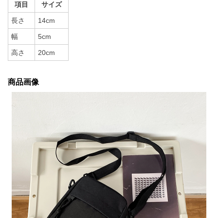
項目
サイズ
長さ
14cm
幅
5cm
高さ
20cm
商品画像