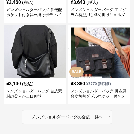
¥
2,460
¥
3,640
(税込)
(税込)
メンズショルダーバッグ 多機能
メンズショルダーバッグ モノグ
ポケット付き斜め掛けボディバ
ラム柄型押し斜め掛けショルダ
ッグ
ーバッグ
SALE
¥
3,160
¥
3,390
(税込)
¥
3770
(割引前)
メンズショルダーバッグ 合皮素
メンズショルダーバッグ 帆布風
材の柔らか三日月型
合皮切替ダブルポケット付きメ
ッセンジャーバッグ
›
メンズショルダーバッグ
の
合皮
一覧へ