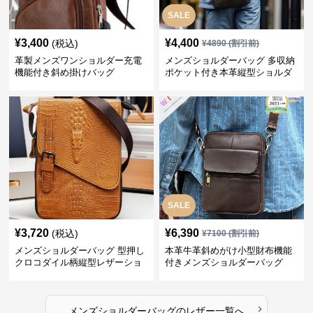
SALE
¥
3,400
¥
4,400
(税込)
¥
4890
(割引前)
革製メンズワンショルダー充電
メンズショルダーバッグ 多収納
機能付き斜め掛けバッグ
ポケット付き本革縦型ショルダ
ーバッグ
SALE
¥
3,720
¥
6,390
(税込)
¥
7100
(割引前)
メンズショルダーバッグ 型押し
本革牛革斜めがけ小型財布機能
クロコダイル柄縦型レザーショ
付きメンズショルダーバッグ
ルダーバッグ
›
メンズショルダーバッグ
の
レザー
一覧へ