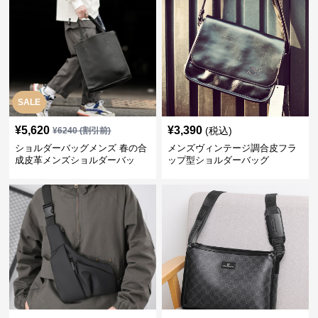
SALE
¥
5,620
¥
3,390
(税込)
¥
6240
(割引前)
ショルダーバッグメンズ 春の合
メンズヴィンテージ調合皮フラ
成皮革メンズショルダーバッ
ップ型ショルダーバッグ
グ おしゃれビジネストート