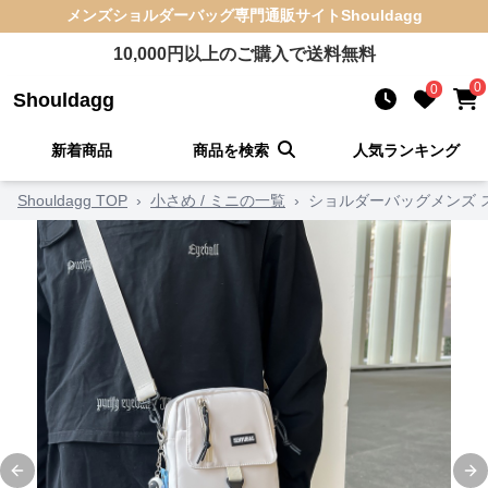
メンズショルダーバッグ
専門通販サイト
Shouldagg
10,000
円以上のご購入で送料無料
0
0
Shouldagg
新着商品
商品を検索
人気ランキング
Shouldagg TOP
›
小さめ / ミニの一覧
›
ショルダーバッグメンズ 
Previous slide
Ne