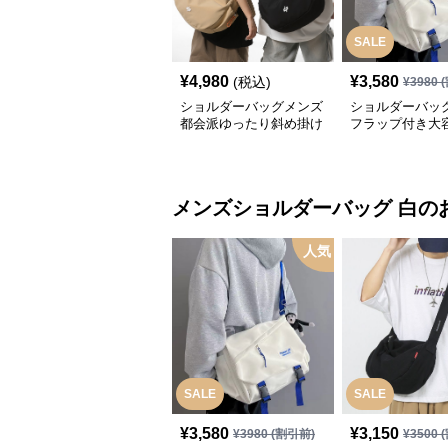
SALE
¥
4,980
¥
3,580
(税込)
¥
3980
(
ショルダーバッグメンズ
ショルダーバッ
都会派ゆったり斜め掛け
フラップ付き大
ショルダー
センジャーバッ
メンズショルダーバッグ
白
の
人気
SALE
SALE
¥
3,580
¥
3,150
¥
3980
(割引前)
¥
3500
(