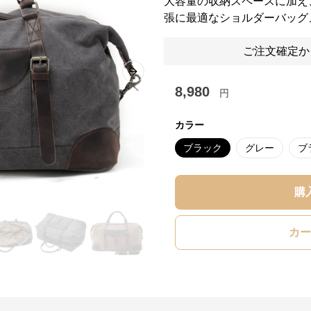
大容量の収納スペースに加え
張に最適なショルダーバッグ
ご注文確定か
Next slide
8,980
円
カラー
ブラック
グレー
ブ
購
カー