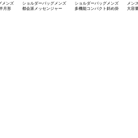
グメンズ
ショルダーバッグメンズ
ショルダーバッグメンズ
メン
半月形
都会派メッセンジャー
多機能コンパクト斜め掛
大容
ルダー
大容量ショルダー
け鞄
ショ