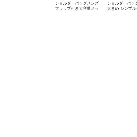
ショルダーバッグメンズ
ショルダーバッ
フラップ付き大容量メッ
大きめ シンプル
センジャーバッグ
キャンバスショ