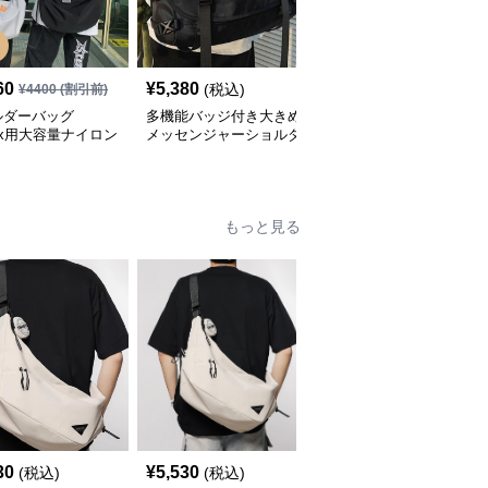
SALE
60
¥
5,380
¥
5,620
(税込)
¥
4400
(割引前)
¥
6240
(割引前)
ルダーバッグ
多機能バッジ付き大きめ
ショルダーバッグメンズ
sex用大容量ナイロン
メッセンジャーショルダ
春の合成皮革メンズショ
ルダーバッグ斜め掛
ーバッグ
ルダーバッグ おしゃれ
ビジネストート
もっと見る
SALE
30
¥
5,530
¥
2,680
(税込)
(税込)
¥
2980
(割引前)