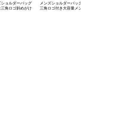
ズショルダーバッグ
メンズショルダーバッグ
ショルダーバッグメンズ
量三角ロゴ斜めがけ
三角ロゴ付き大容量メン
ミニマル携帯収納ショル
ルダーバッグ
ズスリングショルダーバ
ダーポーチ
ッグ