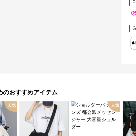
P
G
め
のおすすめアイテム
人気
人気