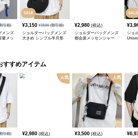
SALE
SALE
¥
3,150
¥
2,980
¥
3,9
(税込)
割引前)
¥
3500
(割引前)
グメンズ
ショルダーバッグメンズ
ショルダーバッグメンズ
ショ
容量メッ
大きめ シンプル半月形
都会派メッセンジャー
Uni
グ
キャンバスショルダー
大容量ショルダー
ショ
け
おすすめアイテム
人気
人気
¥
2,980
¥
3,500
¥
6,9
(税込)
(税込)
割引前)