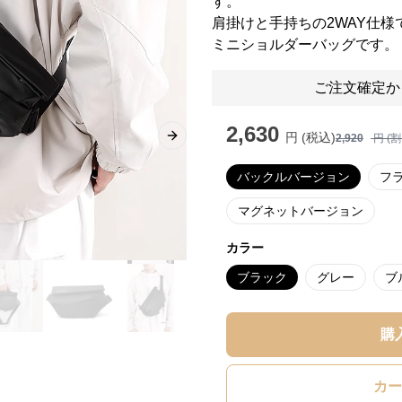
す。
肩掛けと手持ちの2WAY仕
ミニショルダーバッグです。
ご注文確定か
2,630
円 (税込)
2,920
円 (
Next slide
バックルバージョン
フ
マグネットバージョン
カラー
ブラック
グレー
ブ
購
カー