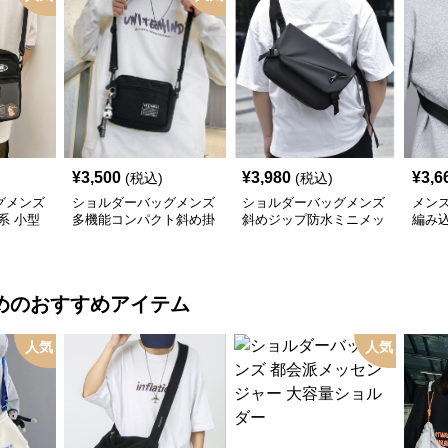
¥
3,500
¥
3,980
¥
3,6
(税込)
(税込)
グメンズ
ショルダーバッグメンズ
ショルダーバッグメンズ
メン
系 小型
多機能コンパクト斜め掛
斜めジップ防水ミニメッ
編み
け鞄
センジャー
め掛
め
のおすすめアイテム
人気
人気