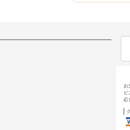
お
ビ
応