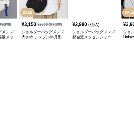
SALE
SALE
¥
3,150
¥
2,980
¥
3,9
(税込)
割引前)
¥
3500
(割引前)
グメンズ
ショルダーバッグメンズ
ショルダーバッグメンズ
ショ
容量メッ
大きめ シンプル半月形
都会派メッセンジャー
Uni
グ
キャンバスショルダー
大容量ショルダー
ショ
け