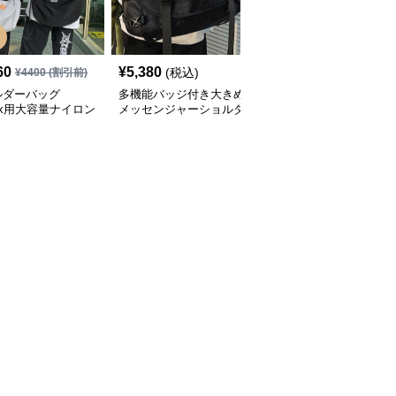
SALE
60
¥
5,380
¥
5,620
(税込)
¥
4400
(割引前)
¥
6240
(割引前)
ルダーバッグ
多機能バッジ付き大きめ
ショルダーバッグメンズ
sex用大容量ナイロン
メッセンジャーショルダ
春の合成皮革メンズショ
ルダーバッグ斜め掛
ーバッグ
ルダーバッグ おしゃれ
ビジネストート