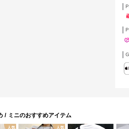
P
P
G
 / ミニ
のおすすめアイテム
人気
人気