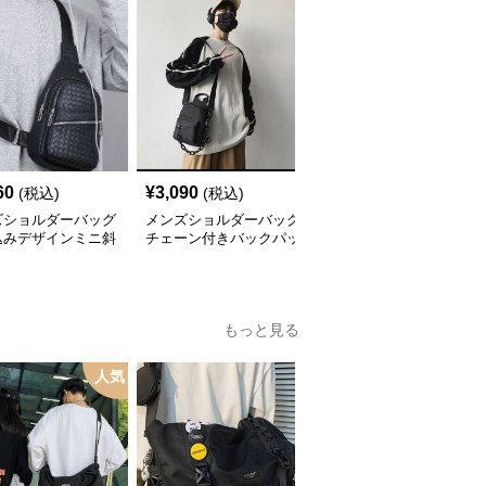
60
¥
3,090
¥
3,220
(税込)
(税込)
(税込)
ズショルダーバッグ
メンズショルダーバッグ
メンズショルダーバッグ
込みデザインミニ斜
チェーン付きバックパッ
メンズ ナイロン ボディ
け
ク型ミニショルダーバッ
バッグ 斜めがけ ショル
グ
ダーバッグ
もっと見る
人気