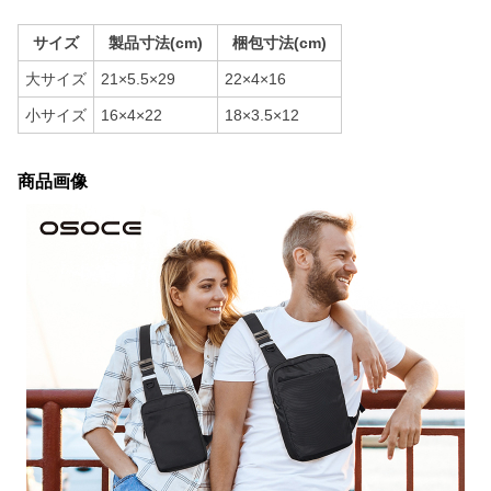
サイズ
製品寸法(cm)
梱包寸法(cm)
大サイズ
21×5.5×29
22×4×16
小サイズ
16×4×22
18×3.5×12
商品画像