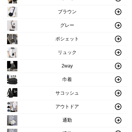
ブラウン
グレー
ポシェット
リュック
2way
巾着
サコッシュ
アウトドア
通勤