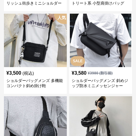
リッシュ街歩きミニショルダー
トリート系 小型肩掛けバッグ
人気
SALE
¥
3,500
¥
3,580
(税込)
¥
3980
(割引前)
ショルダーバッグメンズ 多機能
ショルダーバッグメンズ 斜めジ
コンパクト斜め掛け鞄
ップ防水ミニメッセンジャー