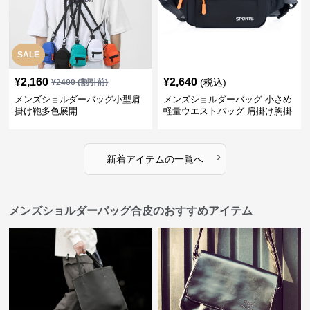
SALE
¥
2,160
¥
2,640
(税込)
¥
2400
(割引前)
メンズショルダーバッグ小型肩
メンズショルダーバッグ 小さめ
掛け鞄多色展開
軽量ウエストバッグ 肩掛け胸掛
け両用ミニバッグ
›
新着アイテムの一覧へ
メンズショルダーバッグ合皮のおすすめアイテム