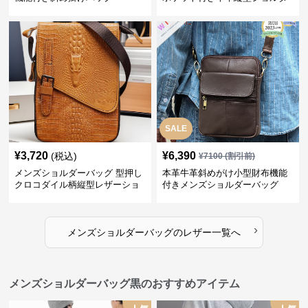
ーバッグ
SALE
¥
3,720
¥
6,390
(税込)
¥
7100
(割引前)
メンズショルダーバッグ 型押し
本革牛革斜めがけ小型財布機能
クロコダイル柄縦型レザーショ
付きメンズショルダーバッグ
ルダーバッグ
›
メンズショルダーバッグ
の
レザー
一覧へ
メンズショルダーバッグ黒のおすすめアイテム