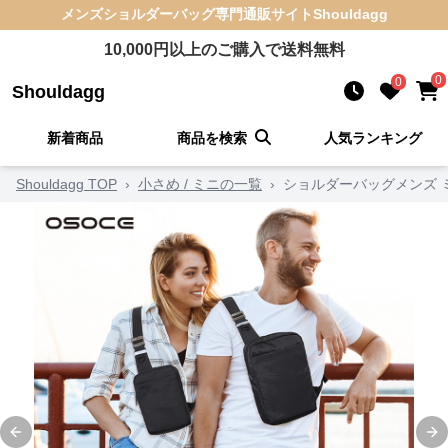
メンズショルダーバッグ
専門通販サイト
Shouldagg
10,000
円以上のご購入で送料無料
0
0
Shouldagg
新着商品
商品を検索
人気ランキング
Shouldagg TOP
›
小さめ / ミニの一覧
›
ショルダーバッグメンズ 
Previous slide
Ne