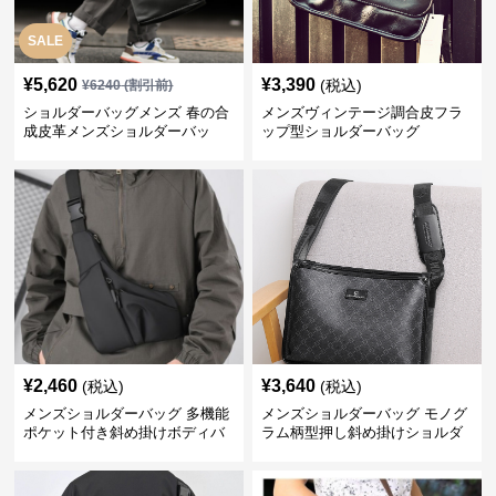
SALE
¥
5,620
¥
3,390
(税込)
¥
6240
(割引前)
ショルダーバッグメンズ 春の合
メンズヴィンテージ調合皮フラ
成皮革メンズショルダーバッ
ップ型ショルダーバッグ
グ おしゃれビジネストート
¥
2,460
¥
3,640
(税込)
(税込)
メンズショルダーバッグ 多機能
メンズショルダーバッグ モノグ
ポケット付き斜め掛けボディバ
ラム柄型押し斜め掛けショルダ
ッグ
ーバッグ