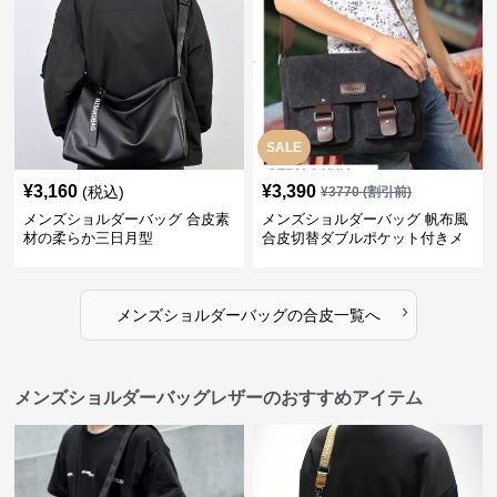
SALE
¥
3,160
¥
3,390
(税込)
¥
3770
(割引前)
メンズショルダーバッグ 合皮素
メンズショルダーバッグ 帆布風
材の柔らか三日月型
合皮切替ダブルポケット付きメ
ッセンジャーバッグ
›
メンズショルダーバッグ
の
合皮
一覧へ
メンズショルダーバッグレザーのおすすめアイテム