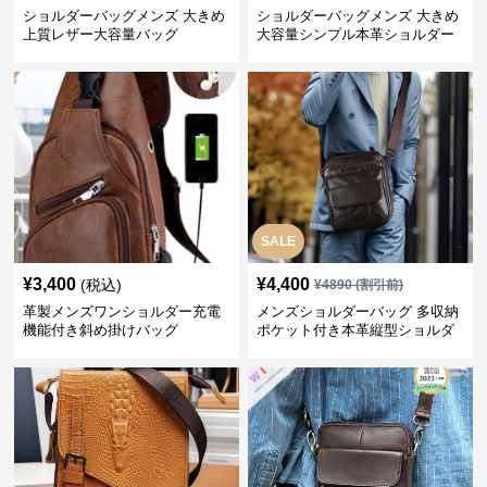
ショルダーバッグメンズ 大きめ
ショルダーバッグメンズ 大きめ
上質レザー大容量バッグ
大容量シンプル本革ショルダー
トート
SALE
¥
3,400
¥
4,400
(税込)
¥
4890
(割引前)
革製メンズワンショルダー充電
メンズショルダーバッグ 多収納
機能付き斜め掛けバッグ
ポケット付き本革縦型ショルダ
ーバッグ