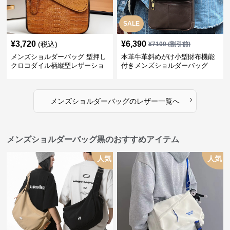
SALE
¥
3,720
¥
6,390
(税込)
¥
7100
(割引前)
メンズショルダーバッグ 型押し
本革牛革斜めがけ小型財布機能
クロコダイル柄縦型レザーショ
付きメンズショルダーバッグ
ルダーバッグ
›
メンズショルダーバッグ
の
レザー
一覧へ
メンズショルダーバッグ黒のおすすめアイテム
人気
人気