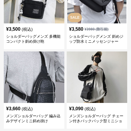
SALE
¥
3,500
¥
3,580
(税込)
¥
3980
(割引前)
ショルダーバッグメンズ 多機能
ショルダーバッグメンズ 斜めジ
コンパクト斜め掛け鞄
ップ防水ミニメッセンジャー
¥
3,660
¥
3,090
(税込)
(税込)
メンズショルダーバッグ 編み込
メンズショルダーバッグ チェー
みデザインミニ斜め掛け
ン付きバックパック型ミニショ
ルダーバッグ