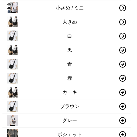
小さめ / ミニ
大きめ
白
黒
青
赤
カーキ
ブラウン
グレー
ポシェット