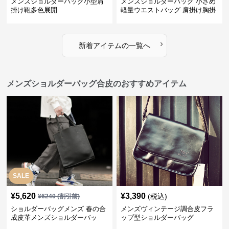
メンズショルダーバッグ小型肩
メンズショルダーバッグ 小さめ
掛け鞄多色展開
軽量ウエストバッグ 肩掛け胸掛
け両用ミニバッグ
›
新着アイテムの一覧へ
メンズショルダーバッグ合皮のおすすめアイテム
SALE
¥
5,620
¥
3,390
(税込)
¥
6240
(割引前)
ショルダーバッグメンズ 春の合
メンズヴィンテージ調合皮フラ
成皮革メンズショルダーバッ
ップ型ショルダーバッグ
グ おしゃれビジネストート