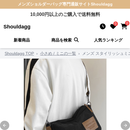
メンズショルダーバッグ
専門通販サイト
Shouldagg
10,000
円以上のご購入で送料無料
0
0
Shouldagg
新着商品
商品を検索
人気ランキング
Shouldagg TOP
›
小さめ / ミニの一覧
›
メンズ スタイリッシュミ
Previous slide
Ne