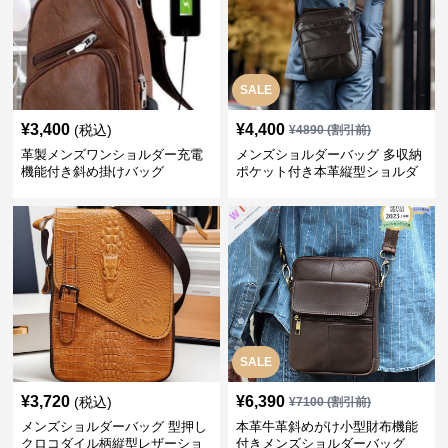
SALE
¥
3,400
¥
4,400
(税込)
¥
4890
(割引前)
革製メンズワンショルダー充電
メンズショルダーバッグ 多収納
機能付き斜め掛けバッグ
ポケット付き本革縦型ショルダ
ーバッグ
SALE
¥
3,720
¥
6,390
(税込)
¥
7100
(割引前)
メンズショルダーバッグ 型押し
本革牛革斜めがけ小型財布機能
クロコダイル柄縦型レザーショ
付きメンズショルダーバッグ