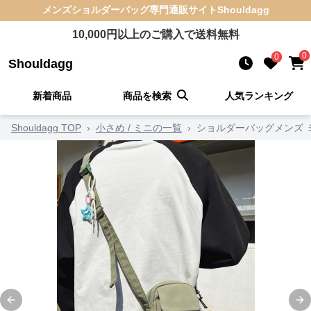
メンズショルダーバッグ
専門通販サイト
Shouldagg
10,000
円以上のご購入で送料無料
0
0
Shouldagg
新着商品
商品を検索
人気ランキング
Shouldagg TOP
›
小さめ / ミニの一覧
›
ショルダーバッグメンズ 
Previous slide
Ne