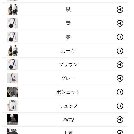
黒
青
赤
カーキ
ブラウン
グレー
ポシェット
リュック
2way
巾着