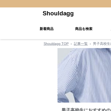
Shouldagg
新着商品
商品を検索
Shouldagg TOP
›
記事一覧
›
男子高校生
男子高校生におすすめの