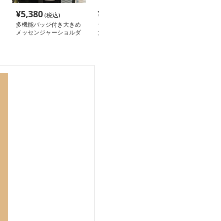
¥
5,380
¥
5,280
¥
11,140
(税込)
(税込)
(税
多機能バッジ付き大きめ
ショルダーバッグメンズ
ショルダーバッ
メッセンジャーショルダ
大きめ 多機能収納斜め
大きめ 高級感
ーバッグ
がけメッセンジャーバッ
量バック
グ