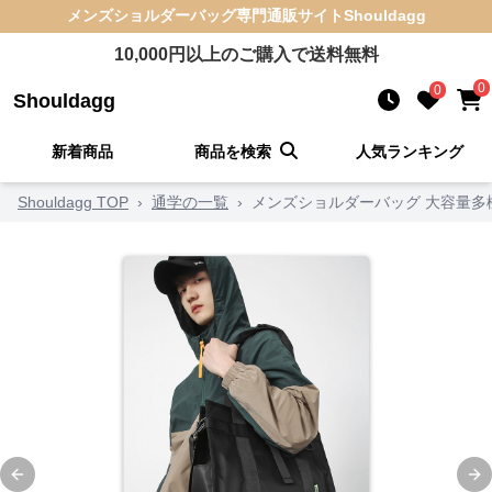
メンズショルダーバッグ
専門通販サイト
Shouldagg
10,000
円以上のご購入で送料無料
0
0
Shouldagg
新着商品
商品を検索
人気ランキング
Shouldagg TOP
›
通学の一覧
›
メンズショルダーバッグ 大容量多
Previous slide
Ne