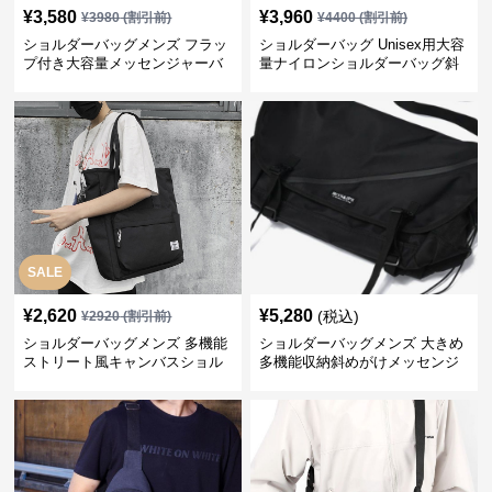
¥
3,580
¥
3,960
¥
3980
(割引前)
¥
4400
(割引前)
ショルダーバッグメンズ フラッ
ショルダーバッグ Unisex用大容
プ付き大容量メッセンジャーバ
量ナイロンショルダーバッグ斜
ッグ
め掛け
SALE
¥
2,620
¥
5,280
(税込)
¥
2920
(割引前)
ショルダーバッグメンズ 多機能
ショルダーバッグメンズ 大きめ
ストリート風キャンバスショル
多機能収納斜めがけメッセンジ
ダー
ャーバッグ