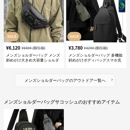
SALE
SALE
¥
6,120
¥
3,780
¥
6800
(割引前)
¥
4200
(割引前)
メンズショルダーバッグ メンズ
メンズショルダーバッグ 多機能
斜めがけ大きめ大容量ショルダ
斜めがけボディバッグスマホ充
ーバッグ
電ポート付き
›
メンズショルダーバッグ
の
アウトドア
一覧へ
メンズショルダーバッグサコッシュのおすすめアイテム