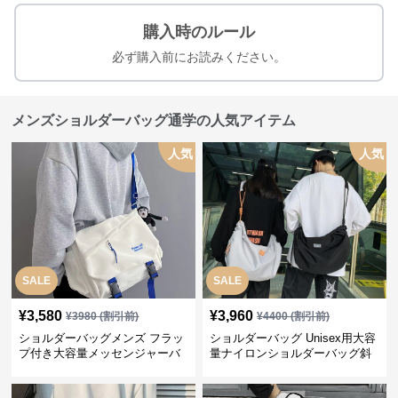
購入時のルール
必ず購入前にお読みください。
メンズショルダーバッグ通学の人気アイテム
人気
人気
SALE
SALE
¥
3,580
¥
3,960
¥
3980
(割引前)
¥
4400
(割引前)
ショルダーバッグメンズ フラッ
ショルダーバッグ Unisex用大容
プ付き大容量メッセンジャーバ
量ナイロンショルダーバッグ斜
ッグ
め掛け