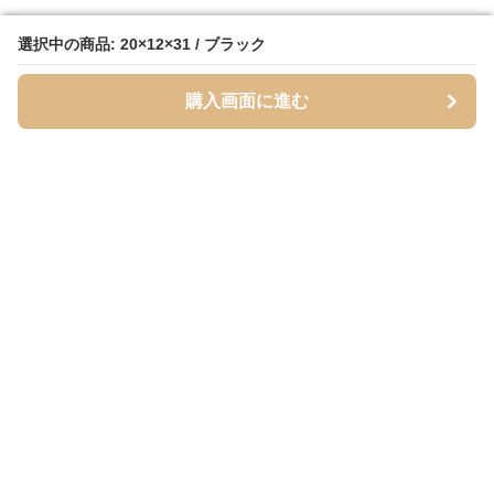
選択中の商品: 20×12×31 / ブラック
選択中の商品: 20×12×31 / ブラック
購入画面に進む
購入画面に進む
Shouldagg
について
会社概要