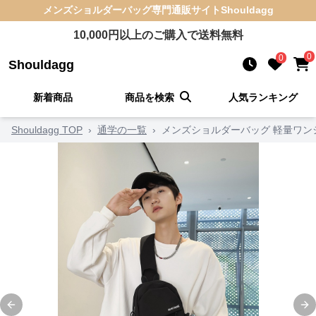
メンズショルダーバッグ
専門通販サイト
Shouldagg
10,000
円以上のご購入で送料無料
0
0
Shouldagg
新着商品
商品を検索
人気ランキング
Shouldagg TOP
›
通学の一覧
›
メンズショルダーバッグ 軽量ワン
Previous slide
Ne