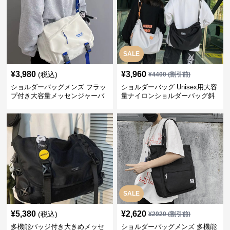
SALE
¥
3,980
¥
3,960
(税込)
¥
4400
(割引前)
ショルダーバッグメンズ フラッ
ショルダーバッグ Unisex用大容
プ付き大容量メッセンジャーバ
量ナイロンショルダーバッグ斜
ッグ
め掛け
SALE
¥
5,380
¥
2,620
(税込)
¥
2920
(割引前)
多機能バッジ付き大きめメッセ
ショルダーバッグメンズ 多機能